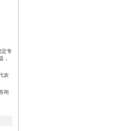
锁定专
权益，
代农
咨询