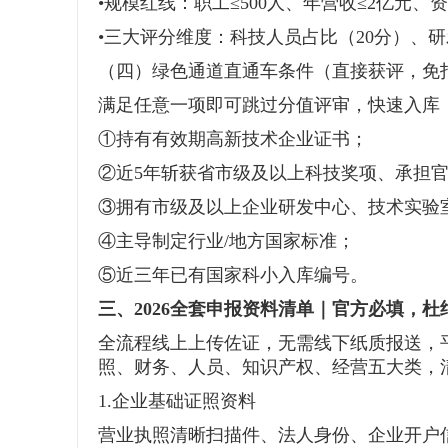
•规模红线：职工≤500人、年营收≤2亿元、
•三大评分维度：科技人员占比（20分）、研
（四）绿色通道直通车条件（直接获评，免
满足任意一项即可跳过分值评审，快速入库
①持有有效期高新技术企业证书；
②近5年斩获省市级及以上科技奖项、承担
③拥有市级及以上企业研发中心、技术实验
④主导制定行业/地方国家标准；
⑤近三年已有国家科小入库编号。
三、2026全套申报资料清单｜官方必填，杜
全流程线上上传佐证，无需线下纸质报送，
照、财务、人员、知识产权、经营五大类，
1.企业基础证照资料
营业执照清晰扫描件、法人身份、企业开户