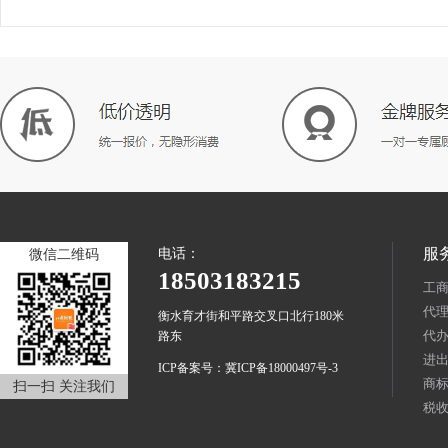
服
电话：
微信二维码
18503183215
工
代
衡水育才街和平路交叉口北行180米
代
路东
进
ICP备案号：冀ICP备18000497号-3
商
扫一扫 关注我们
税