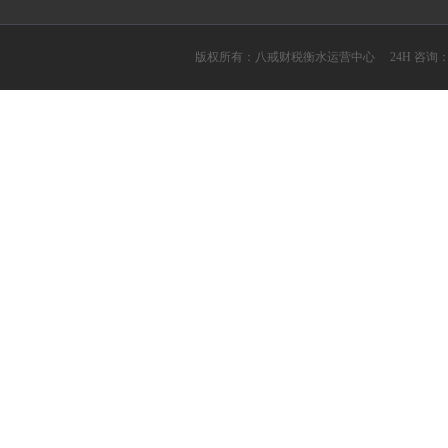
版权所有：八戒财税衡水运营中心 24H 咨询：1