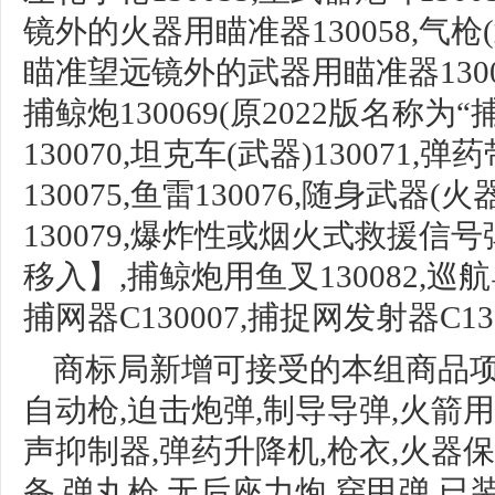
镜外的火器用瞄准器130058,
气枪
瞄准望远镜外的武器用瞄准器1300
捕鲸炮
130069(原2022版名称为
130070,
坦克车
(武器)130071,
130075,鱼雷130076,
随身武器
(火器
130079,爆炸性或烟火式
救援信号
移入】,捕鲸炮
用鱼叉
130082,巡航
捕网器C130007,捕捉网发射器C130
商标局新增可接受的本组商品
自动枪,迫击炮弹,制导导弹,火箭
声抑制器,弹药升降机,枪衣,火器
备,弹丸枪,无后座力炮,穿甲弹,已