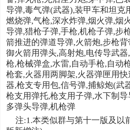
导弹
,毒气弹(武器),装甲车和坦
燃烧弹,
气枪
,深水炸弹,烟火弹,烟
导弹,猎枪
子弹
,手
枪
,机枪子弹,步
箭推进的弹道导弹,火箭炮,
步枪背
御火箭用弹头,高射炮,电传导武器
枪,枪械弹盒,水雷,自动手枪,自
枪套,火器用两脚架,火
器弹匣用快
器
,
枪支专用包
,信号弹,捕鲸炮(武器
枪支用弹托
,枪支用子弹,水下制导
多弹头导弹
,机枪弹
注:1.本类似群与第十一版及以前版