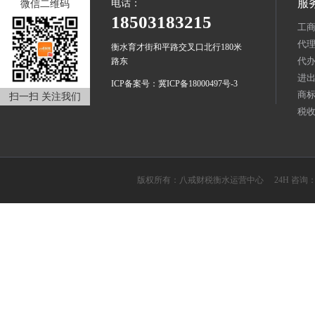
服
电话：
微信二维码
18503183215
工
代
衡水育才街和平路交叉口北行180米
代
路东
进
ICP备案号：冀ICP备18000497号-3
商
扫一扫 关注我们
税
版权所有：八戒财税衡水运营中心 24H 咨询：1