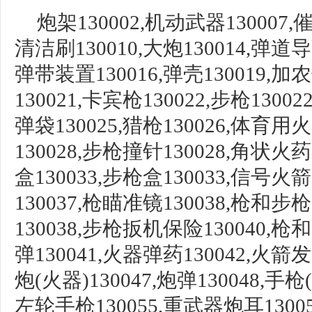
炮架
130002,
机动武器
130007,
清洁刷130010,大炮130014,
弹道导
弹带装置
130016,
弹壳
130019,加
130021,
卡宾枪
130022,步枪13002
弹袋
130025,猎枪130026,体育用火器
130028,步枪撞针130028,
角状火药
盒130033,步枪盒130033,信号火箭1
130037,枪瞄准镜130038,
枪和步枪
130038,步枪扳机保险130040,枪
弹
130041,火器弹药130042,火箭发
炮(火器)130047,炮弹130048,
手枪
左轮手枪130055,重武器炮耳13005