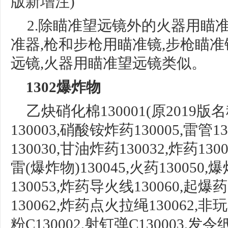
版新增
注
)
2.除瞄准望远镜外的火器用瞄
准器,枪
和步枪用瞄准镜
,步枪瞄准
远镜,火器用瞄准望远镜类似。
1302爆炸物
乙炔硝化棉
130001(原2019
130003,
硝酸铵炸药
130005,雷管1
130030,甘油炸药130032,炸药1300
雷
(爆炸物)130045,火药130050,爆
130053,
炸药导火线
130060,
起爆药
130062,
炸药点火拉绳
130062,
粉C130002,射钉弹C130003,发令纸