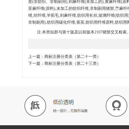
发(非纺织、非制刷用),剑麻纤维(未加工的),黄麻纤维(原
亚麻纤维
(原料),
未加工的纺织纤维
,非制刷用猪
鬃
,
苎麻纤
维,丝纤维,羊
驼毛
,剑麻纤维,纺织用长丝,
玻璃纤维
(纺
织用
非制刷用),纺织用碳化纤
维
,
蚕茧
,
纺织用纤维原料
,纺织用
注
:
本类似群与第十版及以前版本
2107猪鬃交叉检索。
上一篇：
商标注册分类表（第二十一类）
下一篇：
商标注册分类表（第二十三类）