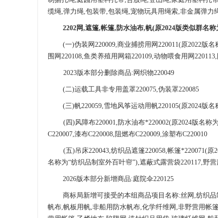
缆绳,弹力绳,包装带,包装绳,
宠物玩具用绳索
,非金属弹力绳
2202网,遮篷,帐篷,防水油布,帆
(原2024版类似群名称
(一)伪装网220009,
商业捕捞用网
220011(原2022版
围网220108,
鱼类养殖用网箱
220109,动物喂食用网220113,
2023版本部分删除商品:网织物220049
(二)运载工具非专用盖罩220075,
伪装罩
220085
(三)帆220059,
雪地风筝运动用帆
220105(原2024
(四)
风障布
220001,防水油布*220002(原2024版名称
C220007,漆布C220008,阻燃布C220009,涂塑布C220010
(五)吊床220043,纺织品遮篷220058,帐篷*220071
名称为“纺
织品制室外百叶帘
”),
遮蔽式露营袋
220117,野
2026版本部分新增商品:庭院伞220125
商标局新增可接受的本组商品项目名称
:
丝网
,纺织
帆布,帆板用帆,
非船用防水帆布
,
化学纤维网
,
非野营用帐