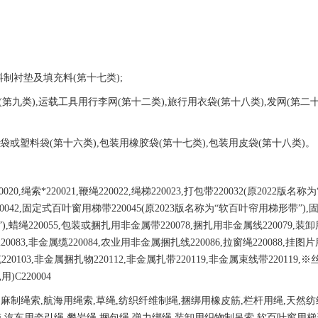
料制衬垫及填充料(第
十七类
);
(第九类),运载工具用
行李网
(第十二类),旅行用衣袋(第十八类),发网(第二十
袋或塑料袋(第十六
类
),包装用橡胶袋(第十七类),包装用皮袋(第十八类)。
0020,绳索*220021,
鞭绳
220022,
绳梯
220023,打包带220032(原2022版名称
扎纱220042,固定式百叶窗用梯带220045(原2023版名称为“软百叶帘用梯形带”),
),
蜡绳
220055,
包装或捆扎用非金属带
220078,
捆扎用非金属线
220079,装
0083,非金属缆220084,农业用非金属捆扎线220086,
拉窗绳
220088,挂图
缆
220103,
非金属捆扎物
220112,
非金属扎带
220119,非金属束
线带
220119,
扎
用
)C220004
索,麻制绳索,航海用绳索,草绳,纺织纤维制绳,捆绑用橡皮筋,栏
杆用绳
,天然
带
,汽车用牵引绳,攀岩绳,捆包绳,弹力绑绳,装卸用织物制吊索,软百叶窗用梯