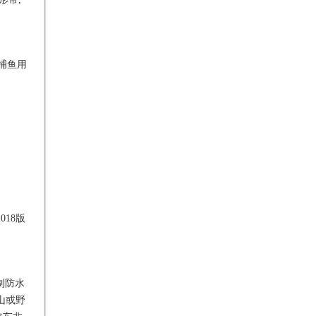
6,捕鱼用
018版
制防水
山或野