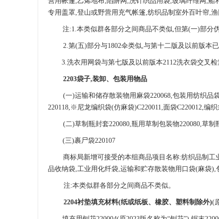
营用帐篷,乙烯地布,陷阱网,洗针织品用袋,玻璃纤维网,
专用盖罩
,登
山或野营用充气帐篷
,
纺织品制室外百叶帘
,
注:1.本类似群各部分之间商品不类似,但第(一)
部分
2.第(五)部分与1802伞类似,与第十二版及以前版
3.洗衣用网袋与第七版及以前版本2112洗衣袋交叉
2203袋子,装卸、包装用物品
(一)
运输和储存散装物用麻袋
220068,包装用纺织品
220118,※尼龙编织袋(仿麻袋)C220011,面袋C220012,编织袋
(二)
草制瓶封套
220080,
瓶用草制包装物
220080,草
(三)裹尸袋220107
商标局新增可接受的本组商品项目名称
:
纺织品制工
品收纳袋,工业用化纤袋,
运输和贮存散装物用口袋
(麻
袋
),
注:本类似群各部分之间商品不类似。
2204衬垫填充材料(纸或纸板、橡胶、塑料制除外)
(
填充用刨花
220004(原2023版名称为“刨花”),
锯末
2200