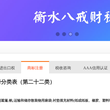
进出口权
商标注册
税收咨询
AAA信用认证
册分类表（第二十二类）
制遮篷
;帆;运输和储
存散装物用麻袋
;衬垫填充材料(纸或纸板、橡胶、塑料