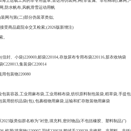
船和海上运载工具
的非专用盖罩
,雷达用伪装网,
网
(非金属、非石棉制),
麻网
,
渔网,防水帆布,风帆滑雪运动用帆
伪装网与第
(二)部分伪装
罩类似
;
本已接受商品庭院伞
交叉检索
;(2026版新增注)
检索。
袋
(信封、小袋)220069,
邮袋
220104,
存放尿布专用布袋
220116,
脏衣收纳袋
C220013,集装袋C220014
制瓶用包装物220080
业包装容器
,工业用麻布袋,工业用棉布
袋
,纺织原料制包装袋,
稻草袋
,手提
包装用纺织品袋
(包),
包裹植物用麻袋
,运输和贮存散装物用麻袋
原2023版类似
群名称为
“衬垫,填充料,密封物品(不包括橡胶、塑料制品)”)
06,
棉屑
(填塞
物
)220007,
羽绒
220028,
鸭绒毛
220029,非橡胶、非塑料、非