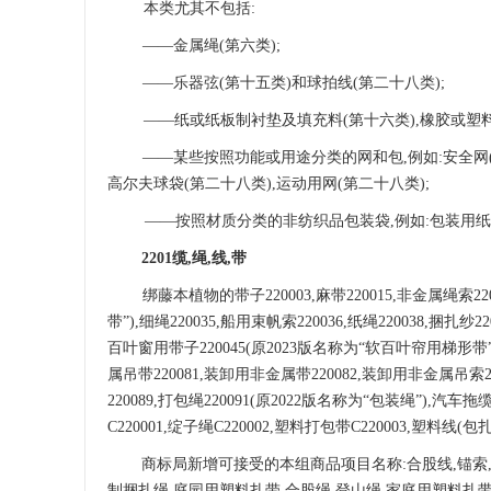
本类尤其不包括
:
——金属绳(第六类);
——乐器弦(第十五类)和球拍线(第二十八类);
——纸或纸板制衬垫及填充料(第十六类),橡胶或塑
——某些按照功能或用途分类的网和包,例如:安
全网
高尔夫球袋(第
二十八类
),运动用网(第二十八类);
——按照材质分类的非纺织品包装袋,例如:包装用纸
2201缆,绳,线,带
绑藤本植物的带子
220003,麻带220015,
非金属绳索
22
带”),细绳220035,
船用束帆索
220036,纸绳220038,捆
百叶窗用带子220045(原2023版名称为“软百叶帘用梯形带”
属吊带220081,装卸用非金属带220082,装卸用非金属吊索22
220089,打包绳220091(原2022版名称为“包
装绳
”),
汽车拖
C220001,绽子绳C220002,塑料打包带C220003,塑料线(包
商标局新增可接受的本组商品项目名称
:
合股线
,锚
制捆扎绳,庭园用塑料扎带,合股绳,登山绳,家庭用塑料扎