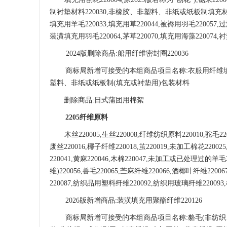
制衬垫材
料
220030,非橡胶、非塑料、非纸或纸板制填充材
填
充用羊毛
220033,填充用
草
220044,
被褥用羽毛
220057
装潢填充用羽毛
220064,茅草220070,填充
用海藻
220074,
衬
2024版删除商品:船用纤维密封圈220036
商标局新增可接受的本组商品项目名称
:
衣服用纤维
塑料、非纸或纸板制
(填充或衬垫用)包装材料
删除商品
:日式蒲团用棉絮
2205纤维原料
木丝
220005,
生丝
220008,
纤维纺织原料
220010,
驼毛
2
废丝220016,
椰子纤维
220018,茧220019,未加工棉花220025
220041,
黄麻
220046,木棉220047,
未加工或已处理过的羊毛
维)220056,
兽毛
220065,苎
麻纤维
220066,
酒椰叶纤维
22006
220087,纺织品用塑料纤维220092,纺织用
玻璃纤维
22009
2026版新增商品:装潢填充用聚酯纤维220126
商标局新增可接受的本组商品项目名称
:
貉毛
(非纺织