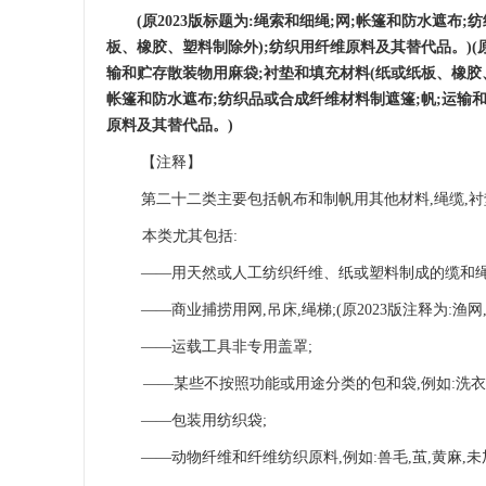
(原2023版标题为:绳索和细绳;网;帐篷和防水遮布
板、橡胶、塑料制
除外
);纺织用纤维原料及其替代品。)(原
输和贮存散装物用麻袋;衬垫和填
充材料
(纸或纸板、橡胶
帐篷和防水遮布;纺织品或合成纤维材料制遮篷;帆;运输和
原料及其替代品。
)
【注释】
第二十二类主要包括帆布和制帆用其他材料
,绳缆,
本类尤其包括
:
——用天然或人工纺织纤维、纸或塑料制成的缆和绳
——商业捕捞用网,吊床,绳梯;(原2023版注释为:渔网,
——运载工具非专用盖罩;
——某些不按照功能或用途分类的包和袋,
例如
:洗衣
——包装用纺织袋;
——动物纤维和纤维纺织原料,例如:兽毛,茧,黄麻,