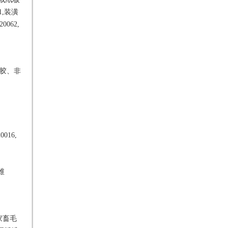
1,装潢
0062,
胶、非
0016,
维
,家畜毛