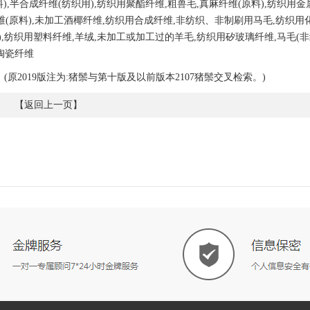
料
),半合成纤维(纺织用),
纺织用聚酯纤维
,粗兽毛,
真麻纤维
(原料),纺织用金
维
(原料),未加
工酒椰纤维
,
纺织用合成纤维
,非纺织、非制刷
用马毛
,纺织用
),纺织用塑料纤维,羊绒,未加工或
加工过的羊毛
,纺织用矽玻璃纤维,马毛(
陶瓷纤维
(原2019版注为:猪鬃
与第十版及以前版本
2107猪鬃交叉检索。)
【
返回上一页
】