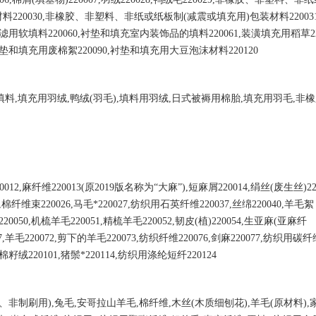
料220030,非橡胶、非塑料、
非纸或纸板制
(减震或填充用)包装材料22003
,过滤用软
填料
220060,衬垫和填充室内装饰品的
填料
220061,装潢填充用稻草22
垫和填充用废棉絮
220090,衬垫和填充用大豆泡沫材料220120
填料
,填充用羽绒,
鸭绒
(羽毛),
填料用羽绒
,日式被褥用棉
胎
,填
充用羽毛
,
非橡
20012,麻纤维220013(原2019版名称为“大麻”),
短麻屑
220014,
绢丝
(废生丝)22
,
棉纤维束
220026,马毛*220027,纺织用石英纤维220037,丝绵220040,
羊毛絮
220050,机梳羊毛220051,精梳羊毛220052,韧
皮
(植)220054,
生亚麻
(亚麻纤
7,
羊毛
220072,
剪下的羊毛
220073,纺
织纤维
220076,
剑麻
220077,纺
织用碳纤
3,棉籽绒220101,猪鬃*220114,纺织用涤纶短纤220124
、非制刷用),
兔毛
,安哥拉山羊毛,棉
纤维
,
木丝
(木质细刨花),
羊毛
(原材料)