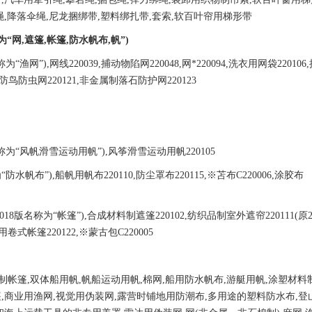
,降落伞绳,
尼龙捆绑带
,塑料绑扎带,套索,软百叶帘用梯形带
为“网,遮篷,帐篷,
防水帆布
,帆”)
名称为“渔网”),网线220039,捕动物陷网220048,网*220094,洗衣用网袋22010
防鸟防虫网
220121,非金属制落
石防护网
220123
版名称为“风帆滑雪运动
用帆
”)
,风筝滑雪运动用帆220105
为“防水帆布”),船
帆用帆布
220110,
防尘罩布
220115,※苫布C220006,涂胶布
(原2018版名称为“帐篷”),合成材料制遮篷220102,纺织品制室外遮帘220111(原2
营用卷式帐篷220122,※蒙古包C220005
品制帐篷,双体船用帆,帆船运动用
帆
,棉网,
船用防水帆布
,游艇
用帆
,涂塑材料
篷
,商业用渔网,
视觉用伪装网
,露营时铺地用防潮布,多用途的塑料防水布,登