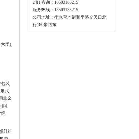
24H 咨询：18503183215
服务热线：18503183215
公司地址：衡水育才街和平路交叉口北
行180米路东
六类),
为“包装
固定式
卸用非金
片用绳
※丝绳
纺织纤维
形带
,