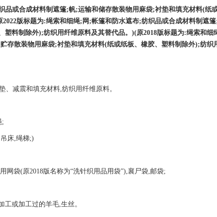
;纺织品或合成材料制
遮篷
;帆;运输和储存散装物用麻袋;衬垫和填充材料(纸
2022版标题为
:绳索和细绳;网;帐篷
和防水遮布
;纺织品或合成材料制遮篷;
、塑料制除外);纺织用
纤维原料及其替代品。
)(原2018
版标题为
:绳索和细绳
贮存散装物用麻袋;衬垫和填充材料(纸或纸板、橡胶、塑料制除外);纺
织
衬垫、减震和填充材料,纺织用纤维原料。
;
吊床,绳梯;)
用网袋(原2018版名
称为
“洗针织用品用袋”),襄尸袋,邮袋;
未加工或加工过的羊毛,生丝。