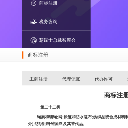
商标注册
税务咨询
慧谋士总裁智库会
商标注册
工商注册
代理记账
代办许可
商标注
第二十二类
绳索和细绳
;网;帐篷和防水遮布;纺织品或合
成材料
外);纺织用纤维原
料及其替代品。