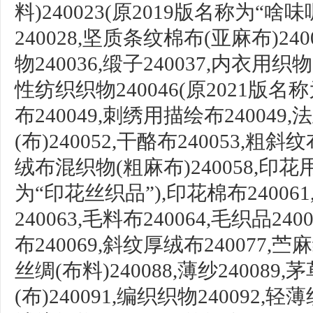
料)240023(原2019版名称为“啥味呢
240028,
坚质条纹棉布
(亚麻布)240
物
240036,
缎子
240037,内衣用织物2
性纺
织织物
240046(原2021版
布240049,刺
绣用描绘布
240049,
法
(布)240052,
干酪布
240053,
粗斜纹
绒布混织物(粗麻布)240058,印花
为“印花丝织品”),
印花棉布
2400
240063,
毛料布
240064,毛织品2400
布
240069,
斜纹厚绒布
240077,苎
丝绸(布料)240088,
薄纱
240089,
(布)240091,编织织物240092,
轻薄