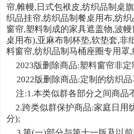
帘,帷幔,日式包袱皮,纺织品制桌旗
织品挂帘,纺织品制餐桌用布,纺织
窗帘,
塑料制成的家具遮盖物
,
波幔
桌用布),亚麻布制杯垫,软垫套,非
料窗帘,纺织品制马桶座圈专用
罩
2023版删除商品:塑料窗帘非
2022版删除商品:定制的纺织
注:1.本类似群各部分之间商品
2.跨类似群保护商品:家庭日用纺织品(
分
);
3.第(一)部分与第十一版及以