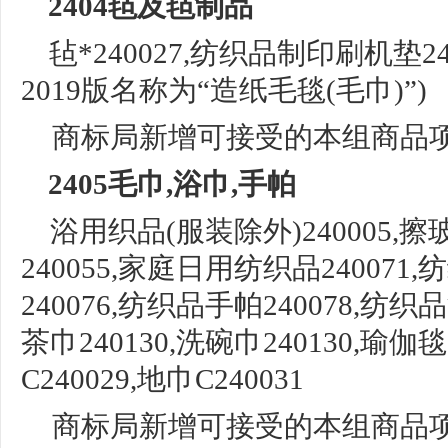
2404毡及毡制品
毡
*240027,纺织品制印刷机垫24
2019版名称
为
“造纸毛毯(毛巾)”)
商标局新增可接受的本组商品
2405毛巾,浴巾,手帕
浴用织品
(服装除外)240005,
擦
240055,家庭日用纺织品240071
240076,纺
织品手帕
240078,
纺织品
茶巾
240130,洗碗巾240130,瑜伽
C240029,
地巾
C240031
商标局新增可接受的本组商品