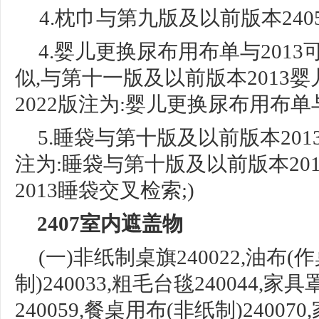
4
.
枕巾与第九版及以前版本
24
4.婴儿更换尿布用布单与201
似
,与
第十一版及以前版本
2013
2022版注
为
:婴儿更换尿布用布单
5.睡袋与第十版及以前版本201
注
为
:
睡袋与第十版及以前版本
2
2013睡袋
交叉检索
;)
2407室内遮盖物
(一)非纸制桌旗240022,
油布
(作
制)240033,粗
毛台毯
240044,家
240059,
餐桌用布
(非纸
制
)2400