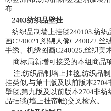
布
2403纺织品壁挂
纺织品制墙上挂毯
240103,
纺织
画C240021,
织锦人像
C240022,丝
手绣、机绣图画C240025,
丝织美
商标局新增可接受的本组商品
注:纺织品制墙上挂毯,纺织品制壁
挂类似,与
第十版及以前版本
27
壁毯,第九版
及以前版本
2704非
品挂毯(墙上挂
帘帷
)交叉检索。