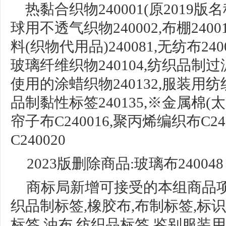
热黏合织物
240001(原201
球用不
透气织物
240002,布棚24
料(织物代用
品
)240081,
无纺布
240
玻璃纤维织物
240104,
纺织品制过
使用的涂蜡织物240132,服装用纺
品制黏性标签240135,※金属棉(
帘子布C240016,聚丙烯编织布C240
C240020
2023版删除商品:玻璃布240048
商标局新增可接受的本组商品
织品制标签,橡胶布,布制标签,标
标签,油布,纺织品标签,
鉴别服装用