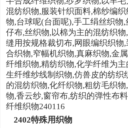
半
合成纤维织物
,纱罗织物,以羊
混纺织物,服
装针织面料
,棉纱编织
物
,
台球呢
(台面呢),
手工绢丝织物
仔布,丝织物,以棉为主的混纺织物,
缝用按规格裁切
布
,网眼编织织物,
合织物,窄幅机织物,真麻织物,金
纤维织物,精纺织物,化学纤维为主
生纤维纱线制织物
,
仿兽皮的纺织
的混纺织
物
,化纤织物,粗纺毛织物
物
,
香云纱
,
窗帘布
,
纺织的弹性布料
纤维织物
240116
2402特殊用织物