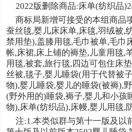
2022版删除商品:床单(纺织品)24
商标局新增可接受的本组商品
蚕丝毯,婴儿床床单,床毯,羽绒被,
禁用垫),盖膝用毯,毛巾被单,毛巾
帐,床裙,床上铺的褥垫,儿童用毯,羊
用毯
,被套,旅行毯,四边可包住床
丝被,
毯子
,婴儿睡袋(用于代替被子
物),婴儿睡袋,婴儿
的睡袋
(被褥)
(野外用的)睡袋,褥子,婴儿和小
孩
物),床单(纺织品),
床幔
,婴儿用毯,
注:1.本类似群与第十一版及以前
第十版
及以前版本
2502婴儿睡袋