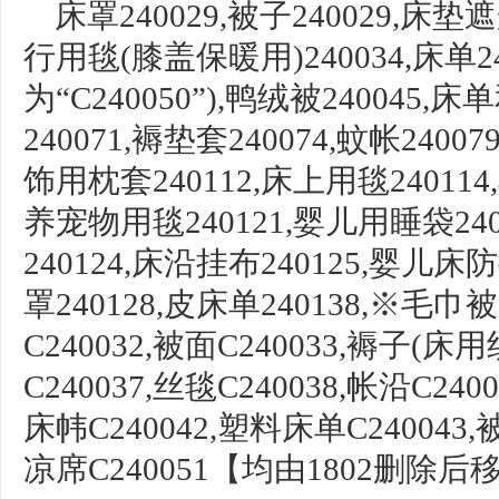
床罩
240029,被子240029,床垫遮
行用毯(膝盖保暖用)240034,
床单
2
为“C240050”),
鸭绒被
240045,
床单
240071,
褥垫套
240074,
蚊帐
2400
饰用枕套240112,床上用毯24011
养宠物用毯240121,婴儿用睡袋24
240124,床沿挂布240125,
婴儿床防
罩
240128,皮床单240138,※毛巾被C
C240032,被面C240033,褥
子
(床用织
C240037,丝毯C240038,帐沿C2400
床帏C240042,塑料床单C240043,
凉席C240051【均由1802删除后