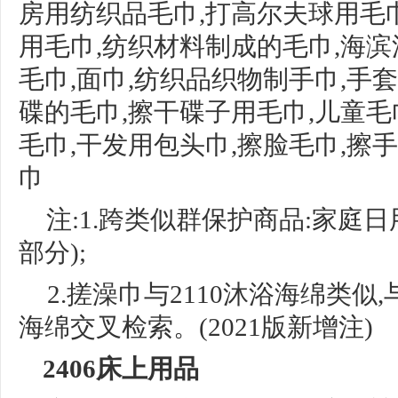
房用纺织品毛巾,打高尔夫球用毛巾
用毛巾,纺织材料制成的毛巾,海滨
毛巾
,
面巾
,纺织品织物制手巾,手套
碟的毛巾
,
擦干碟子用毛巾
,儿童毛
毛巾
,干发用
包头巾
,
擦脸毛巾
,擦手
巾
注:1.跨类似群保护商品:家庭日用纺织
部分);
2.搓澡巾与2110沐浴海绵类似
海绵交
叉检索。
(2021版新增注)
2406床上用品