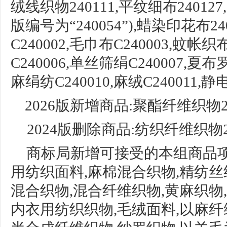
绒线织物240111,平纹细布240127
版编号为“240054”),蜡染印花布240
C240002,毛巾布C240003,蚊帐织布
C240006,单丝筛绢C240007,夏布罗
麻绢纺C240010,麻绒C240011,静
2026版新增商品:聚酯纤维织物24
2024版删除商品:纺织纤维织物24
商标局新增可接受的本组商品
用纺织面料,麻棉混合织物,精纺丝
混合织物,混合纤维织物,黄麻织物
内衣用纺织织物,毛绒面料,以麻