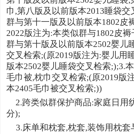
巾,第八
版及以前版本
2013睡袋交
群与第十
一版及以前版本
1802
2022版注
为
:本类似群与1802皮褥
群与第
十版及以前版本
2502婴
交叉检
索
;(原2019版注为:婴
版本2502婴儿睡袋交叉检索;);3
毛巾
被
,枕巾交叉检索;(原201
本2405毛巾被交叉检索;))
2.跨类似群保护商品:家庭日用纺织品(
分
);
3.床单和枕套,枕套,装饰用枕套