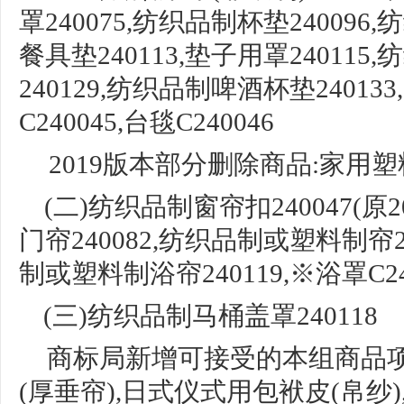
罩
240075,
纺织品制杯垫
240096,
纺
餐具垫240113,
垫子用罩
240115
240129,纺织品制啤酒杯垫24013
C240045,台毯C240046
2019版本部分删除商品:家用塑料
(二)
纺织品制窗帘扣
240047(
门帘240082,纺织品制或塑料制帘24
制或塑料制浴帘240119,※浴罩C24
(三)纺织品制马桶盖罩240118
商标局新增可接受的本组商品
(厚垂帘),
日式仪式用包袱皮
(帛纱