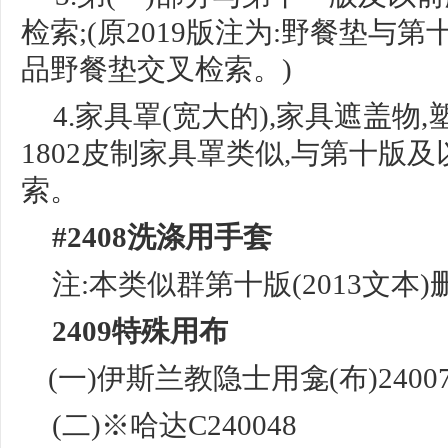
检
索
;(原2019版注为:野餐垫与
品野
餐垫交叉检索。
)
4.家具罩(宽大的),家具遮盖物
1802皮
制家具罩类似
,与第十版及
索。
#2408洗涤用手套
注:
本类似群第十版
(2013文本
2409特殊用布
(一)伊斯兰教隐士用龛(布)24007
(二)※哈达C240048