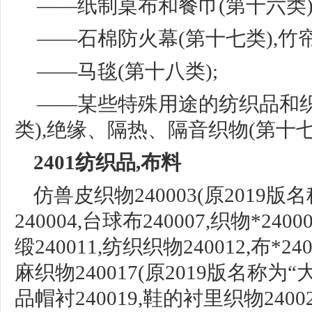
——纸制桌布和餐巾(第十六类)
——石棉防火幕(第十七类),竹
——马毯(第十八类);
——某些特殊用途的纺织品和织
类),绝缘、
隔热、隔音织物
(第十
2401纺织品,布料
仿兽皮织物
240003(原2019
240004,
台球布
240007,
织物
*2400
缎
240011,纺织织
物
240012,布*
麻织物
240017(原2019版名
称为
“
品帽衬
240019,鞋的衬里织物24002