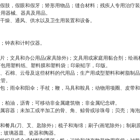
假肢，假眼和假牙；矫形用物品；缝合材料；残疾人专用治疗装
活用器械、器具及用品。
干燥、通风、供水以及卫生用装置和设备。
；钟表和计时仪器。
片；文具和办公用品(家具除外)；文具用或家庭用黏合剂；绘画
打包用塑料纸、塑料膜和塑料袋；印刷铅字，印版。
、石棉、云母及这些材料的代用品；生产用成型塑料和树脂制品
性管。
包；雨伞和阳伞；手杖；鞭，马具和鞍具；动物用项圈、皮带和
；柏油，沥青；可移动非金属建筑物；非金属纪念碑。
属容器；未加工或半加工的骨、角、鲸骨或珍珠母；贝壳；海泡
和餐具(刀、叉、匙除外)；梳子和海绵；刷子(画笔除外)；制刷
)；玻璃器皿、瓷器和陶器。