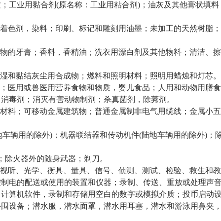
；工业用黏合剂(原名称：工业用粘合剂)；油灰及其他膏状填料
着色剂，染料；印刷、标记和雕刻用油墨；未加工的天然树脂；
物的牙膏；香料，香精油；洗衣用漂白剂及其他物料；清洁、擦
湿和黏结灰尘用合成物；燃料和照明材料；照明用蜡烛和灯芯。
；医用或兽医用营养食物和物质，婴儿食品；人用和动物用膳食
；消毒剂；消灭有害动物制剂；杀真菌剂，除莠剂。
材料；可移动金属建筑物；普通金属制非电气用缆线；金属小五
车辆用的除外)；机器联结器和传动机件(陆地车辆用的除外)；
具；除火器外的随身武器；剃刀。
视听、光学、衡具、量具、信号、侦测、测试、检验、救生和教
控制电的配送或使用的装置和仪器；录制、传送、重放或处理声
，计算机软件，录制和存储用空白的数字或模拟介质；投币启动
外围设备；潜水服，潜水面罩，潜水用耳塞，潜水和游泳用鼻夹