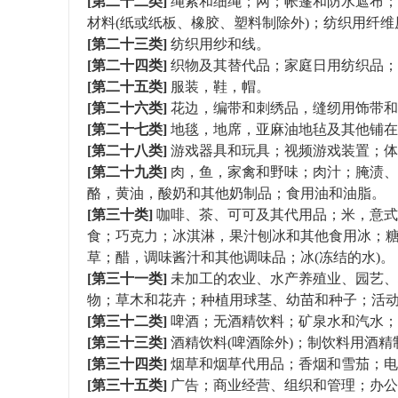
[第二十二类]
绳索和细绳；网；帐篷和防水遮布；
材料(纸或纸板、橡胶、塑料制除外)；纺织用纤
[第二十三类]
纺织用纱和线。
[第二十四类]
织物及其替代品；家庭日用纺织品；
[第二十五类]
服装，鞋，帽。
[第二十六类]
花边，编带和刺绣品，缝纫用饰带和
[第二十七类]
地毯，地席，亚麻油地毡及其他铺在
[第二十八类]
游戏器具和玩具；视频游戏装置；体
[第二十九类]
肉，鱼，家禽和野味；肉汁；腌渍、
酪，黄油，酸奶和其他奶制品；食用油和油脂。
[第三十类]
咖啡、茶、可可及其代用品；米，意式
食；巧克力；冰淇淋，果汁刨冰和其他食用冰；
草；醋，调味酱汁和其他调味品；冰(冻结的水)。
[第三十一类]
未加工的农业、水产养殖业、园艺、
物；草木和花卉；种植用球茎、幼苗和种子；活
[第三十二类]
啤酒；无酒精饮料；矿泉水和汽水；
[第三十三类]
酒精饮料(啤酒除外)；制饮料用酒精
[第三十四类]
烟草和烟草代用品；香烟和雪茄；电
[第三十五类]
广告；商业经营、组织和管理；办公