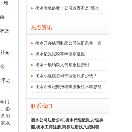
；堆
衡水老板必看！公司减资不是“缩水
绘
热点资讯
亮及
衡水开办橡塑制品公司注册条件、资
补充
衡水记账报税零申报别乱报！！
衡水一般纳税人代账报税费用
金
衡水小规模公司代理记账多少钱？
除手动
衡水企业记账报税季度报税不容忽视
学用
联系我们
音、影
设备用
衡水公司注册公司,衡水代理记账,办理执
，潜水
照,衡水工商注册,商标注册找八戒财税