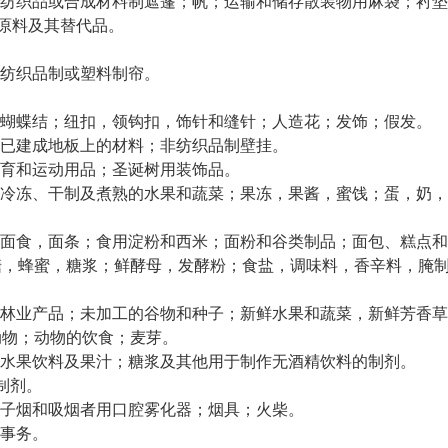
纺织品或合成材料制遮篷；帆；运输和储存散装物用麻袋；衬垫
维原料及其替代品。
纺织品制或塑料制帘。
蝴蝶结；纽扣，领钩扣，饰针和缝针；人造花；发饰；假发。
已建成地板上的材料；非纺织品制壁挂。
育和运动用品；圣诞树用装饰品。
冷冻、干制及煮熟的水果和蔬菜；果冻，果酱，蜜饯；蛋，奶，
面食，面条；食用淀粉和西米；面粉和谷类制品；面包、糕点和
糖，蜂蜜，糖浆；鲜酵母，发酵粉；食盐，调味料，香辛料，腌
林业产品；未加工的谷物和种子；新鲜水果和蔬菜，新鲜芳香草
动物；动物的饮食；麦芽。
水果饮料及果汁；糖浆及其他用于制作无酒精饮料的制剂。
制剂。
子烟和吸烟者用口腔雾化器；烟具；火柴。
事务。