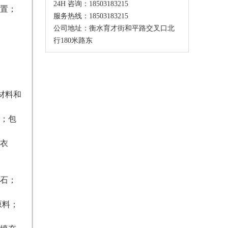
24H 咨询：18503183215
置；
服务热线：18503183215
公司地址：衡水育才街和平路交叉口北
行180米路东
材料和
；包
衣
石；
原料；