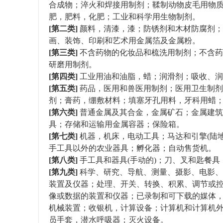
合成物；淬火和焊接用制剂；鞣制动物皮毛用物质
肥，肥料，化肥；工业和科学用生物制剂。
[第二类]
颜料，清漆，漆；防锈剂和木材防腐剂；
画、装饰、印刷和艺术用金属箔及金属粉。
[第三类]
不含药物的化妆品和梳洗用制剂；不含药
研磨用制剂。
[第四类]
工业用油和油脂，蜡；润滑剂；吸收、润
[第五类]
药品，医用和兽医用制剂；医用卫生制剂
剂；膏药，绷敷材料；填塞牙孔用料，牙科用蜡
[第六类]
普通金属及其合金，金属矿石；金属建筑
具；存储和运输用金属容器；保险箱。
[第七类]
机器，机床，电动工具；马达和引擎(陆地
手工具以外的农业器具；孵化器；自动售货机。
[第八类]
手工具和器具(手动的)；刀、叉和匙餐
[第九类]
科学、研究、导航、测量、摄影、电影、
装置及仪器；处理、开关、转换、积累、调节或
像或数据的装置和仪器；已录制和可下载的媒体
机械装置；收银机，计算设备；计算机和计算机
员手套，潜水呼吸器；灭火设备。