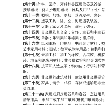
[第十类]
外科、医疗、牙科和兽医用仪器及器械；
按摩器械；婴儿护理用器械、器具及用品；性生
[第十一类]
照明、加热、冷却、蒸汽发生、烹饪、
[第十二类]
运载工具；陆、空、海用运载装置。
[第十三类]
火器；军火及弹药；炸药；焰火。
[第十四类]
贵金属及其合金；首饰，宝石和半宝石
[第十五类]
乐器；乐谱架和乐器架；指挥棒。
[第十六类]
纸和纸板；印刷品；书籍装订材料；照
艺术家用材料；画笔；教育或教学用品；包装和
[第十七类]
未加工和半加工的橡胶、古塔胶、树胶
装、填充和绝缘用材料；非金属软管和非金属柔
[第十八类]
皮革和人造皮革；动物皮；行李箱和背
服。
[第十九类]
非金属的建筑材料；建筑用非金属硬管
[第二十类]
家具，镜子，相框；存储或运输用非金
黄琥珀。
[第二十一类]
家用或厨房用器具和容器；烹饪用具
清洁用具；未加工或半加工玻璃(建筑用玻璃除外