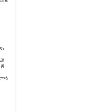
填充
奶
甜
制香
本植